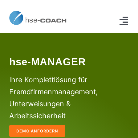
Zum
Inhalt
springen
Tog
Navi
Home
hse-MANAGER
Erweiterungen
Anwendungsfälle
Ihre Komplettlösung für
Fremdfirmenmanagement,
Kontakt
Unterweisungen &
Arbeitssicherheit
DEMO ANFORDERN