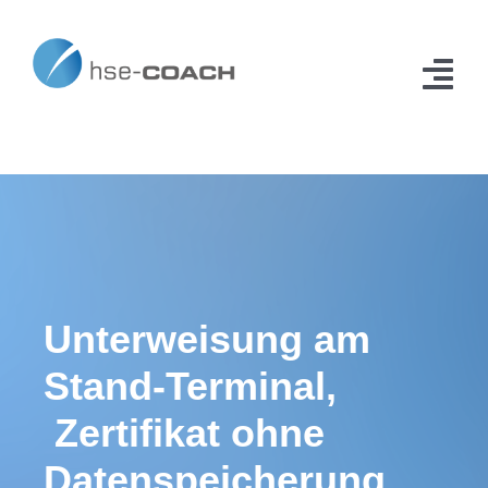
Zum
Inhalt
springen
Tog
Navi
Home
Erweiterungen
Anwendungsfälle
Kontakt
Unterweisung am
Stand‑Terminal,
Zertifikat ohne
Datenspeicherung